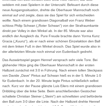
seitdem mit zwei Spielern in der Unterzahl. Befeuert durch diese
neue Ausgangssituation, drehte die Oberhauer Mannschaft noch
einmal auf und zeigte, dass sie das Spiel für sich entscheiden
wollte. Nach einem grandiosen Diagonalball von Franz Weber
schloss Philip Schwan („Roter Schwan“) von der Strafraumkante
direkt per Volley in den Winkel ab. In der 85. Minute war also
endlich der Ausgleich da. Pure Freude brachte dann Yorma Kunz
Gracia („Kuunz“), als er nach einer schönen Einzelaktion den Ball
mit dem linken Fuß in den Winkel drosch. Das Spiel wurde also in
der allerletzten Minute noch einmal von Eudenbach gedreht.
Das Auswärtsspiel gegen Hennef versprach sehr viele Tore. Bei
glühender Hitze ging die Oberhauer Mannschaft in der ersten
Halbzeit zunächst mit 3:0 in Führung. Nach einem tollen Steckpass
von Davide „Dave“ Pintus auf Schwan hieß es in der 5. Minute 1:0
für Eudenbach. In der 20. Minute legte Pintus schließelich selbst
nach. Kurz vor der Pause glänzte Luis Eilers mit einem grandiosen
Dribbling über die linke Seite. Beim anschließenden Gestocher
schaltete Christian Steiner („Steini“) am schnellsten und beförderte
den Ball zum 3:0 über die Linie. Nach der Halbzeit drehte Hennef