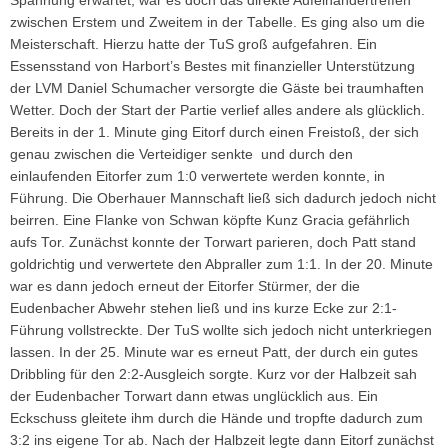
Spannung erwartet, war es doch das direkte Aufeinandertreffen
zwischen Erstem und Zweitem in der Tabelle. Es ging also um die
Meisterschaft. Hierzu hatte der TuS groß aufgefahren. Ein
Essensstand von Harbort’s Bestes mit finanzieller Unterstützung
der LVM Daniel Schumacher versorgte die Gäste bei traumhaften
Wetter. Doch der Start der Partie verlief alles andere als glücklich.
Bereits in der 1. Minute ging Eitorf durch einen Freistoß, der sich
genau zwischen die Verteidiger senkte und durch den
einlaufenden Eitorfer zum 1:0 verwertete werden konnte, in
Führung. Die Oberhauer Mannschaft ließ sich dadurch jedoch nicht
beirren. Eine Flanke von Schwan köpfte Kunz Gracia gefährlich
aufs Tor. Zunächst konnte der Torwart parieren, doch Patt stand
goldrichtig und verwertete den Abpraller zum 1:1. In der 20. Minute
war es dann jedoch erneut der Eitorfer Stürmer, der die
Eudenbacher Abwehr stehen ließ und ins kurze Ecke zur 2:1-
Führung vollstreckte. Der TuS wollte sich jedoch nicht unterkriegen
lassen. In der 25. Minute war es erneut Patt, der durch ein gutes
Dribbling für den 2:2-Ausgleich sorgte. Kurz vor der Halbzeit sah
der Eudenbacher Torwart dann etwas unglücklich aus. Ein
Eckschuss gleitete ihm durch die Hände und tropfte dadurch zum
3:2 ins eigene Tor ab. Nach der Halbzeit legte dann Eitorf zunächst