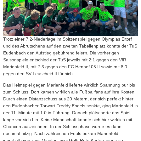
Trotz einer 7:2-Niederlage im Spitzenspiel gegen Olympias Eitorf
und des Abrutschens auf den zweiten Tabellenplatz konnte der TuS
Eudenbach den Aufstieg gebührend feiern. Die vorherigen
Saisonspiele entschied der TuS jeweils mit 2:1 gegen den VfR
Marienfeld II, mit 7:3 gegen den FC Hennef 05 II sowie mit 8:0
gegen den SV Leuscheid II für sich.
Das Heimspiel gegen Marienfeld lieferte wirklich Spannung pur bis
zum Schluss. Dort kamen wirklich alle Fußballfans auf ihre Kosten.
Durch einen Distanzschuss aus 20 Metern, der sich perfekt hinter
den Eudenbacher Torwart Freddy Engels senkte, ging Marienfeld in
der 11. Minute mit 1:0 in Führung. Danach plätscherte das Spiel
lange vor sich hin. Keine Mannschaft konnte sich hier wirklich mit
Chancen auszeichnen. In der Schlussphase wurde es dann
nochmal hitzig. Nach zahlreichen Fouls bekam Marienfeld
innerhalb von zwei Minuten zwei Gelb-Rote Karten, war also