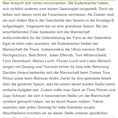
Man braucht sich nichts vorzumachen. Die Eudenbacher hatten
sich sichtlich anderes vom letzten Saisonspiel vorgestellt. Doch sie
ließen sich davon nicht die Feuerlaune vermiesen. Als Zweiter sind
sie zum dritten Mal in der Geschichte des Vereins in die Kreisliga B
aufgestiegen. Insgesamt war es eine grandiose Saison. Bei der
anschließenden Feier bedankte sich die Mannschaft
außerordentlich für die Unterstützung der Fans an der Seitenlinie.
Egal ob heim oder auswärts, die Eudenbacher hielten der
Mannschaft die Treue. Insbesondere die Ultras namens Noah
Hochgeschurz, Bela Böhm, Julian Efferoth, Tom Winterscheidt,
Fynn Derenbach, Marius Lucht, Florian Lucht und Lukas Bönisch
sorgen mit Gesang und Trommel immer für eine tolle Stimmung.
Darüber hinaus bedankte sich die Mannschaft beim Trainer Tore
Pintus sowie beim Betreuer André Zientz für ihre geleistete Arbeit
über die gesamte Saison, was bei einem derart breiten Kader keine
einfache Aufgabe war. Zudem zollte man Dank an Theo Pinnen und
Jupp Scheuer, die sich in besonderem Maße um die Mannschaft
verdient gemacht haben, sei es durch Rasen mähen, Trikots
waschen oder jeden Sonntag für kalte Getränke sorgen.
Abschließend möchten wir an dieser Stelle unseren sportlichen