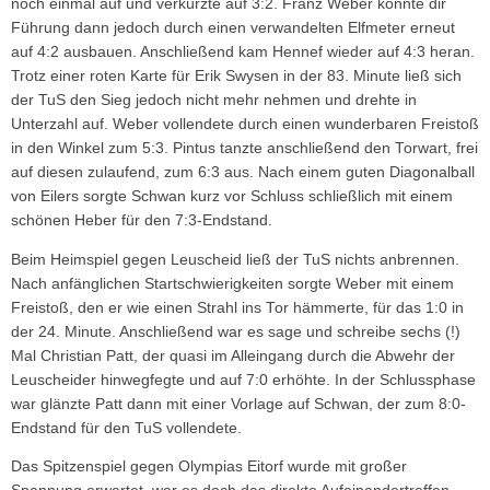
noch einmal auf und verkürzte auf 3:2. Franz Weber konnte dir
Führung dann jedoch durch einen verwandelten Elfmeter erneut
auf 4:2 ausbauen. Anschließend kam Hennef wieder auf 4:3 heran.
Trotz einer roten Karte für Erik Swysen in der 83. Minute ließ sich
der TuS den Sieg jedoch nicht mehr nehmen und drehte in
Unterzahl auf. Weber vollendete durch einen wunderbaren Freistoß
in den Winkel zum 5:3. Pintus tanzte anschließend den Torwart, frei
auf diesen zulaufend, zum 6:3 aus. Nach einem guten Diagonalball
von Eilers sorgte Schwan kurz vor Schluss schließlich mit einem
schönen Heber für den 7:3-Endstand.
Beim Heimspiel gegen Leuscheid ließ der TuS nichts anbrennen.
Nach anfänglichen Startschwierigkeiten sorgte Weber mit einem
Freistoß, den er wie einen Strahl ins Tor hämmerte, für das 1:0 in
der 24. Minute. Anschließend war es sage und schreibe sechs (!)
Mal Christian Patt, der quasi im Alleingang durch die Abwehr der
Leuscheider hinwegfegte und auf 7:0 erhöhte. In der Schlussphase
war glänzte Patt dann mit einer Vorlage auf Schwan, der zum 8:0-
Endstand für den TuS vollendete.
Das Spitzenspiel gegen Olympias Eitorf wurde mit großer