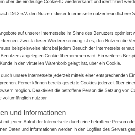
n über die eindeutige Cookie-ID wiedererkannt und identifiziert werd
h 1912 e.V. den Nutzern dieser Internetseite nutzerfreundlichere Se
Angebote auf unserer Internetseite im Sinne des Benutzers optimiert 
uerkennen. Zweck dieser Wiedererkennung ist es, den Nutzern die Ver
 muss beispielsweise nicht bei jedem Besuch der Internetseite erneu
Benutzers abgelegten Cookie übernommen wird. Ein weiteres Beispie
 Kunde in den virtuellen Warenkorb gelegt hat, über ein Cookie.
urch unsere Internetseite jederzeit mittels einer entsprechenden Ei
prechen. Ferner können bereits gesetzte Cookies jederzeit über ei
browsern möglich. Deaktiviert die betroffene Person die Setzung von C
e vollumfänglich nutzbar.
ten und Informationen
t mit jedem Aufruf der Internetseite durch eine betroffene Person od
nen Daten und Informationen werden in den Logfiles des Servers ges