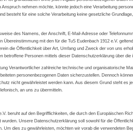
in Anspruch nehmen möchte, könnte jedoch eine Verarbeitung persone
d besteht für eine solche Verarbeitung keine gesetzliche Grundlage, h
weise des Namens, der Anschrift, E-Mail-Adresse oder Telefonnummer
in Übereinstimmung mit den für die TuS Eudenbach 1912 e.V. gelte
rein die Öffentlichkeit über Art, Umfang und Zweck der von uns erho
 betroffene Personen mittels dieser Datenschutzerklärung über die 
eitung Verantwortlicher zahlreiche technische und organisatorische
arbeiteten personenbezogenen Daten sicherzustellen. Dennoch können
chutz nicht gewährleistet werden kann. Aus diesem Grund steht es j
lefonisch, an uns zu übermitteln.
. beruht auf den Begrifflichkeiten, die durch den Europäischen Ric
rden. Unsere Datenschutzerklärung soll sowohl für die Öffentlichk
n. Um dies zu gewährleisten, möchten wir vorab die verwendeten Begri