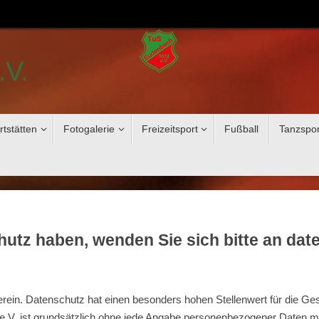
.V.
rtstätten
Fotogalerie
Freizeitsport
Fußball
Tanzspor
chutz haben, wenden Sie sich bitte an d
erein. Datenschutz hat einen besonders hohen Stellenwert für die Ge
e.V. ist grundsätzlich ohne jede Angabe personenbezogener Daten mö