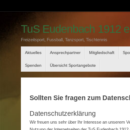
Zum
Inhalt
springen
TuS Eudenbach 1912 e
Freizeitsport, Fussball, Tanzsport, Tischtennis
Zum
Aktuelles
Ansprechpartner
Mitgliedschaft
Spo
Inhalt
springen
Spenden
Übersicht Sportangebote
Sollten Sie fragen zum Datens
Datenschutzerklärung
Wir freuen uns sehr über Ihr Interesse an unserem V
Nutzung der Internetseiten der TuS Eudenbach 1912 