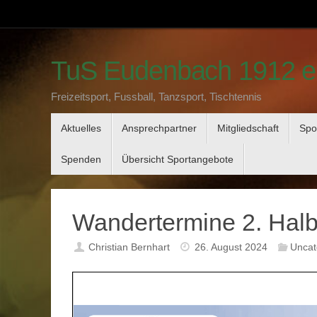
Zum
Inhalt
springen
TuS Eudenbach 1912 e
Freizeitsport, Fussball, Tanzsport, Tischtennis
Zum
Aktuelles
Ansprechpartner
Mitgliedschaft
Spo
Inhalt
springen
Spenden
Übersicht Sportangebote
Wandertermine 2. Halb
Christian Bernhart
26. August 2024
Uncat