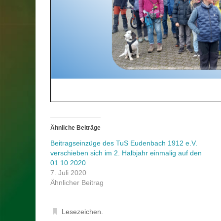
Ähnliche Beiträge
Beitragseinzüge des TuS Eudenbach 1912 e.V.
verschieben sich im 2. Halbjahr einmalig auf den
01.10.2020
7. Juli 2020
Ähnlicher Beitrag
Lesezeichen
.