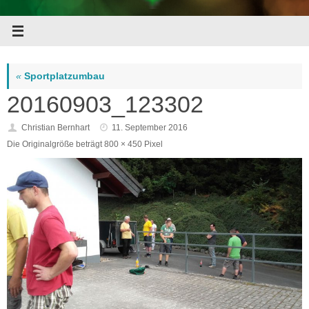
«
Sportplatzumbau
20160903_123302
Christian Bernhart
11. September 2016
Die Originalgröße beträgt
800 × 450
Pixel