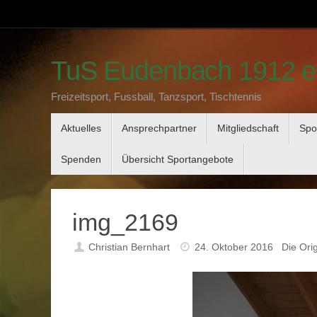
Zum
Inhalt
springen
TuS Eudenbach 1912 e
Freizeitsport, Fussball, Tanzsport, Tischtennis
Zum
Aktuelles
Ansprechpartner
Mitgliedschaft
Spo
Inhalt
springen
Spenden
Übersicht Sportangebote
img_2169
Christian Bernhart
24. Oktober 2016
Die Ori