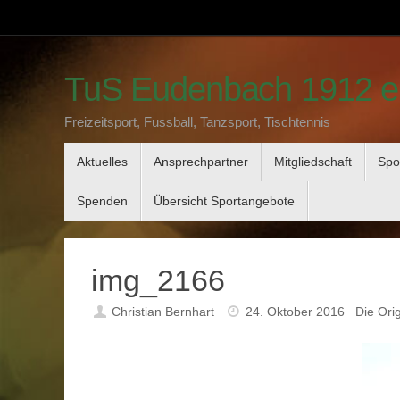
Zum
Inhalt
springen
TuS Eudenbach 1912 e
Freizeitsport, Fussball, Tanzsport, Tischtennis
Zum
Aktuelles
Ansprechpartner
Mitgliedschaft
Spo
Inhalt
springen
Spenden
Übersicht Sportangebote
img_2166
Christian Bernhart
24. Oktober 2016
Die Ori