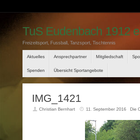
Zum
Inhalt
springen
TuS Eudenbach 1912 e
Freizeitsport, Fussball, Tanzsport, Tischtennis
Zum
Aktuelles
Ansprechpartner
Mitgliedschaft
Spo
Inhalt
springen
Spenden
Übersicht Sportangebote
IMG_1421
Christian Bernhart
11. September 2016
Die 