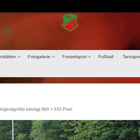
.V.
rtstätten
Fotogalerie
Freizeitsport
Fußball
Tanzspor
Originalgröße beträgt
800 × 533
Pixel