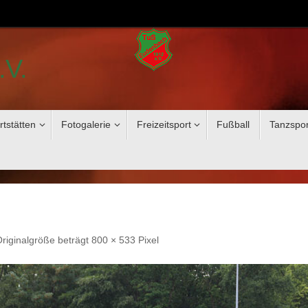
.V.
rtstätten
Fotogalerie
Freizeitsport
Fußball
Tanzspor
Originalgröße beträgt
800 × 533
Pixel