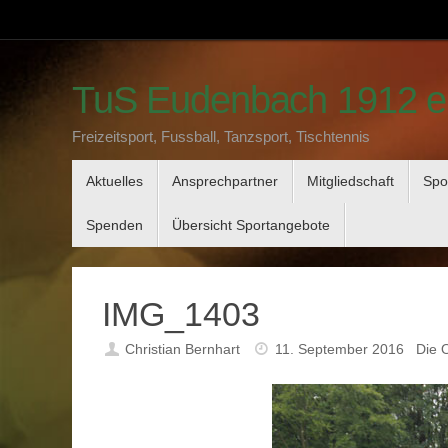
Zum
Inhalt
springen
TuS Eudenbach 1912 e
Freizeitsport, Fussball, Tanzsport, Tischtennis
Zum
Aktuelles
Ansprechpartner
Mitgliedschaft
Spo
Inhalt
springen
Spenden
Übersicht Sportangebote
IMG_1403
Christian Bernhart
11. September 2016
Die 